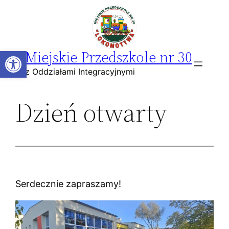
Przejdź
do
treści
Open toolbar
Miejskie Przedszkole nr 30
z Oddziałami Integracyjnymi
Dzień otwarty
Serdecznie zapraszamy!