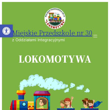
Przejdź
do
treści
Open toolbar
Miejskie Przedszkole nr 30
z Oddziałami Integracyjnymi
LOKOMOTYWA