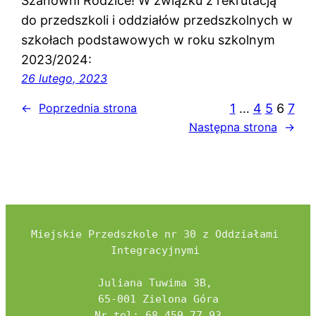
Szanowni Rodzice! W związku z rekrutacją
do przedszkoli i oddziałów przedszkolnych w
szkołach podstawowych w roku szkolnym
2023/2024:
26 lutego, 2023
1
…
4
5
6
7
←
Poprzednia strona
Następna strona
→
Miejskie Przedszkole nr 30 z Oddziałami 
Integracyjnymi 

Juliana Tuwima 3B, 

65-001 Zielona Góra

Nr tel: 68 459 77 93
