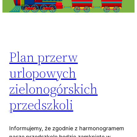
Plan przerw
urlopowych
zielonogórskich
przedszkoli
Informujemy, że zgodnie z harmonogramem
nasze przedszkole będzie zamknięte w