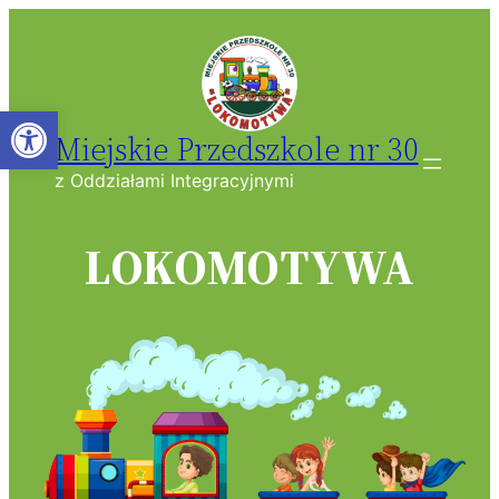
Przejdź
do
treści
Open toolbar
Miejskie Przedszkole nr 30
z Oddziałami Integracyjnymi
LOKOMOTYWA